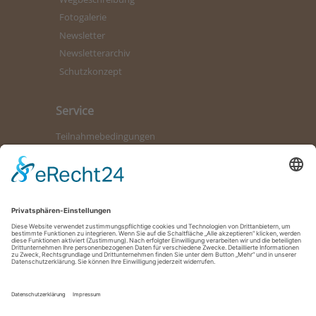
Fotogalerie
Newsletter
Newsletterarchiv
Schutzkonzept
Service
Teilnahmebedingungen
Kontaktformular
Bürozeiten
Datenschutz
Impressum
So erreichen Sie uns
02504 7340-0
Montag, Dienstag, Mittwoch und Freitag 9.00 - 12.00