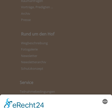
Raumanfragen
Vorträge, Predigten ...
Archiv
Presse
Rund um den Hof
Wegbeschreibung
Fotogalerie
Newsletter
Newsletterarchiv
Schutzkonzept
Service
Teilnahmebedingungen
Kontaktformular
Bürozeiten
Datenschutz